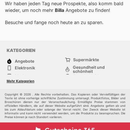
Wir haben jeden Tag neue Prospekte, also komm bald
wieder, um noch mehr
Billa
Angebote zu finden!
Besuche
und fange noch heute an zu sparen.
KATEGORIEN
Supermärkte
Angebote
Gesundheit und
Elektronik
schönheit
Mode
Sportbekleidung
Baumarkt
Baby und kind
Mehr Kategorien
Haustiere
Andere
Möbel & Wohnen
Copyright © 2026 . Alle Rechte vorbehalten. Das Kopieren oder Vervielfältigen der
Texte ist ohne vorherige schriftliche Zustimmung untersagt. Produktfotos, Bilder und
Broschüren dienen nur der Veranschaulichung. Ermäßigte Preise stammen von
offiziellen Händlern, die auf dieser Website aufgeführt sind. Angebote gelten ab und
bis zum Ablaufdatum oder solange der Vorrat reicht. Der Zweck dieser Website ist
informativ und kann nicht verwendet werden, um die Produkte zu beanspruchen. Die
Preise können je nach Standort variieren.