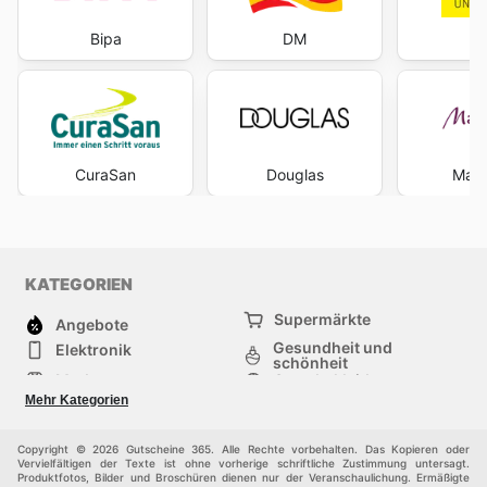
Bipa
DM
K
CuraSan
Douglas
Mari
KATEGORIEN
Supermärkte
Angebote
Gesundheit und
Elektronik
schönheit
Mode
Sportbekleidung
Baumarkt
Baby und kind
Mehr Kategorien
Haustiere
Andere
Möbel & Wohnen
Copyright © 2026 Gutscheine 365. Alle Rechte vorbehalten. Das Kopieren oder
Vervielfältigen der Texte ist ohne vorherige schriftliche Zustimmung untersagt.
Produktfotos, Bilder und Broschüren dienen nur der Veranschaulichung. Ermäßigte